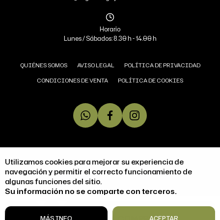
Horario
Lunes / Sábados: 8.30 h - 14.00 h
QUIÉNES SOMOS
AVISO LEGAL
POLÍTICA DE PRIVACIDAD
CONDICIONES DE VENTA
POLÍTICA DE COOKIES
COPYRIGHT © 2026 MIGUEL ÁNGEL JAMONERÍA.
Utilizamos cookies para mejorar su experiencia de
TODOS LOS DERECHOS RESERVADOS
navegación y permitir el correcto funcionamiento de
algunas funciones del sitio.
DISEÑO WEB SGM
Su información no se comparte con terceros.
ACCESIBILIDAD
1
COMPRAR
MÁS INFO
ACEPTAR