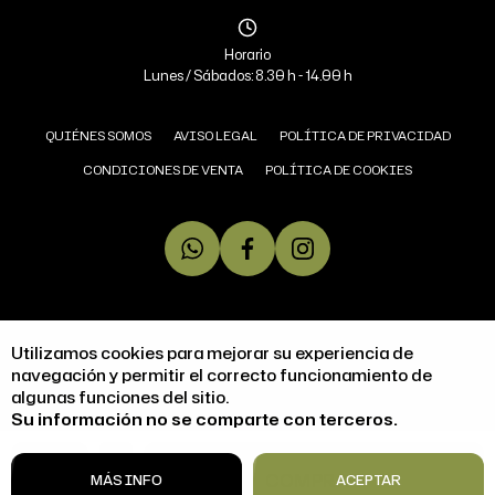
Horario
Lunes / Sábados: 8.30 h - 14.00 h
QUIÉNES SOMOS
AVISO LEGAL
POLÍTICA DE PRIVACIDAD
CONDICIONES DE VENTA
POLÍTICA DE COOKIES
COPYRIGHT © 2026 MIGUEL ÁNGEL JAMONERÍA.
Utilizamos cookies para mejorar su experiencia de
TODOS LOS DERECHOS RESERVADOS
navegación y permitir el correcto funcionamiento de
algunas funciones del sitio.
DISEÑO WEB SGM
Su información no se comparte con terceros.
ACCESIBILIDAD
1
COMPRAR
MÁS INFO
ACEPTAR