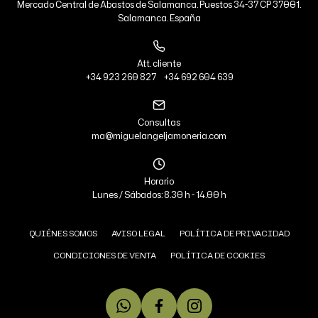
Mercado Central de Abastos de Salamanca. Puestos 34-37 CP 37001.
Salamanca. España
Att. cliente
+34 923 260 827
+34 692 604 639
Consultas
ma@miguelangeljamoneria.com
Horario
Lunes / Sábados: 8.30 h - 14.00 h
QUIÉNES SOMOS
AVISO LEGAL
POLÍTICA DE PRIVACIDAD
CONDICIONES DE VENTA
POLÍTICA DE COOKIES