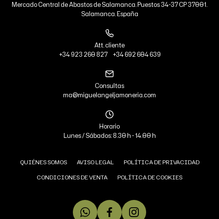
Mercado Central de Abastos de Salamanca. Puestos 34-37 CP 37001.
Salamanca. España
Att. cliente
+34 923 260 827
+34 692 604 639
Consultas
ma@miguelangeljamoneria.com
Horario
Lunes / Sábados: 8.30 h - 14.00 h
QUIÉNES SOMOS
AVISO LEGAL
POLÍTICA DE PRIVACIDAD
CONDICIONES DE VENTA
POLÍTICA DE COOKIES