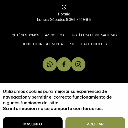
Horario
Lunes / Sábados: 8.30 h - 14.00 h
QUIÉNES SOMOS
AVISO LEGAL
POLÍTICA DE PRIVACIDAD
CONDICIONES DE VENTA
POLÍTICA DE COOKIES
COPYRIGHT © 2026 MIGUEL ÁNGEL JAMONERÍA.
Utilizamos cookies para mejorar su experiencia de
TODOS LOS DERECHOS RESERVADOS
navegación y permitir el correcto funcionamiento de
algunas funciones del sitio.
DISEÑO WEB SGM
Su información no se comparte con terceros.
ACCESIBILIDAD
1
COMPRAR
MÁS INFO
ACEPTAR