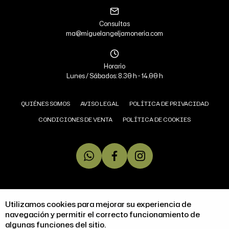
Consultas
ma@miguelangeljamoneria.com
Horario
Lunes / Sábados: 8.30 h - 14.00 h
QUIÉNES SOMOS
AVISO LEGAL
POLÍTICA DE PRIVACIDAD
CONDICIONES DE VENTA
POLÍTICA DE COOKIES
COPYRIGHT © 2026 MIGUEL ÁNGEL JAMONERÍA.
Utilizamos cookies para mejorar su experiencia de
TODOS LOS DERECHOS RESERVADOS
navegación y permitir el correcto funcionamiento de
algunas funciones del sitio.
DISEÑO WEB SGM