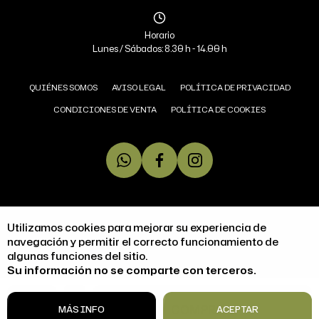
Horario
Lunes / Sábados: 8.30 h - 14.00 h
QUIÉNES SOMOS
AVISO LEGAL
POLÍTICA DE PRIVACIDAD
CONDICIONES DE VENTA
POLÍTICA DE COOKIES
COPYRIGHT © 2026 MIGUEL ÁNGEL JAMONERÍA.
Utilizamos cookies para mejorar su experiencia de
TODOS LOS DERECHOS RESERVADOS
navegación y permitir el correcto funcionamiento de
algunas funciones del sitio.
DISEÑO WEB SGM
Su información no se comparte con terceros.
ACCESIBILIDAD
1
COMPRAR
MÁS INFO
ACEPTAR